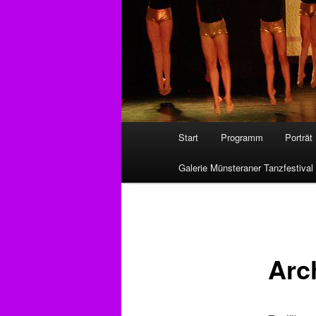
Hauptmenü
Start
Programm
Porträt
Zum
Galerie Münsteraner Tanzfestival
primären
Inhalt
springen
Arc