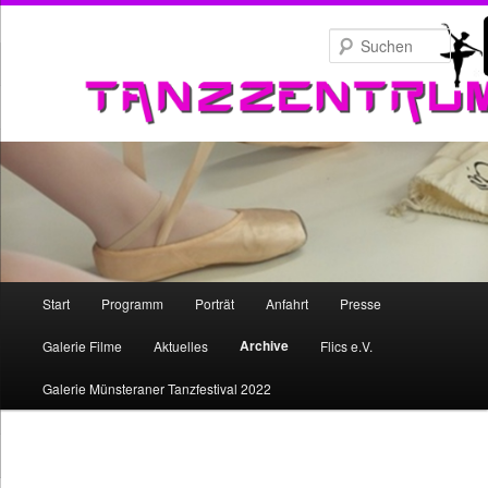
Zum
primären
Such
Inhalt
springen
Hauptmenü
Start
Programm
Porträt
Anfahrt
Presse
Zum
Archive
Galerie Filme
Aktuelles
Flics e.V.
primären
Galerie Münsteraner Tanzfestival 2022
Inhalt
springen