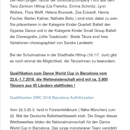
Tanz-Zentrum Hiltrup (Lia Frericks, Emma Schmitz, Lynn
Wolters, Flora Wolff, Helena Brunsiek, Zoe Eckardt, Hanna
Fischer, Marlen Kaliner, Nathalie Beitz ) sind stolz dabei zu sein.
Sie präsentieren in der Kategorie Kinder Quartett Ballett den
Gypsies Dance und in der Kategorie Kinder Small Group Ballett
die Choreografie „Little Toadstools“. Beide Tänze sind freie
Variationen choreographiert von Sandra Landwehr.
Bei der Schulmatinee in der Stadthalle Hiltrup (16./17. Juni) gibt
es noch einmal die Möglichkeit, die Tänzerinnen zu bewundern.
Qualifikation zum Dance World Cup in Barcelona vom
22.6.-1.7.2018, die Weltmeisterschaft wird mit ca. 5.800
Tänzern aus 45 Ländern stattfinden !
Qualifikanten DWC 2018 Barcelona Auftrittszeiten
Vom 22.3-25.3. fand in Fürstenfeldbruck ( Nähe München) zum
22. Mal der Deutsche Ballettwettbewerb statt. Die Sieger dieses
Wettbewerbes bilden die Nationalmannschaft für den Dance
World Cup in Barcelona. Das junge münsteraner Team verstärkt