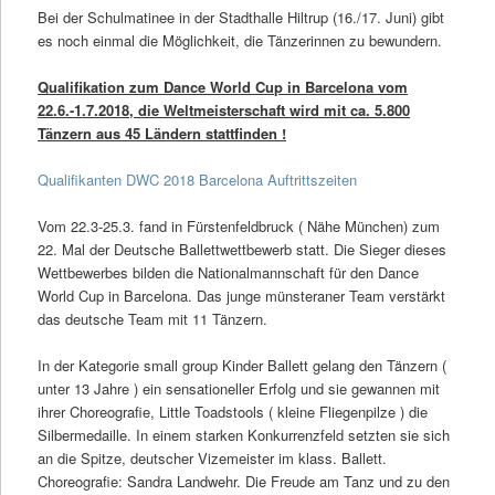
Bei der Schulmatinee in der Stadthalle Hiltrup (16./17. Juni) gibt
es noch einmal die Möglichkeit, die Tänzerinnen zu bewundern.
Qualifikation zum Dance World Cup in Barcelona vom
22.6.-1.7.2018, die Weltmeisterschaft wird mit ca. 5.800
Tänzern aus 45 Ländern stattfinden !
Qualifikanten DWC 2018 Barcelona Auftrittszeiten
Vom 22.3-25.3. fand in Fürstenfeldbruck ( Nähe München) zum
22. Mal der Deutsche Ballettwettbewerb statt. Die Sieger dieses
Wettbewerbes bilden die Nationalmannschaft für den Dance
World Cup in Barcelona. Das junge münsteraner Team verstärkt
das deutsche Team mit 11 Tänzern.
In der Kategorie small group Kinder Ballett gelang den Tänzern (
unter 13 Jahre ) ein sensationeller Erfolg und sie gewannen mit
ihrer Choreografie, Little Toadstools ( kleine Fliegenpilze ) die
Silbermedaille. In einem starken Konkurrenzfeld setzten sie sich
an die Spitze, deutscher Vizemeister im klass. Ballett.
Choreografie: Sandra Landwehr. Die Freude am Tanz und zu den