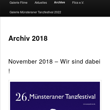
Archive
Galerie Filme
Aktuelles
Flics e.V.
primären
Galerie Münsteraner Tanzfestival 2022
Inhalt
springen
Archiv 2018
November 2018 – Wir sind dabei
!