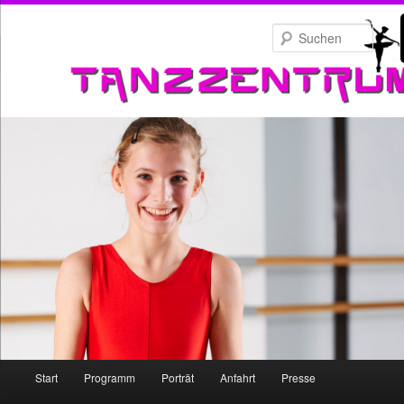
Zum
primären
Such
Inhalt
springen
Hauptmenü
Start
Programm
Porträt
Anfahrt
Presse
Zum