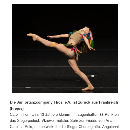
Die Juniortanzcompany Flics. e.V. ist zurück aus Frankreich
(Frejus)
Carolin Hermann, 13 Jahre erklomm mit sagenhaften 88 Punkten
das Siegerpodest, Vizeweltmeister. Sehr zur Freude von Ana
Carolina Reis, sie entwickelte die Sieger Choreografie. Angelehnt