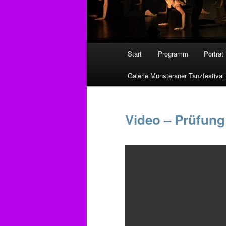
Hauptmenü
Start
Programm
Porträt
Zum
Galerie Münsteraner Tanzfestival
primären
Inhalt
Video – Prüfung
springen