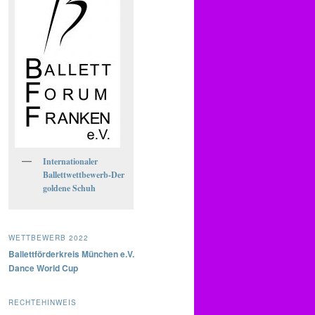
Internationaler
Ballettwettbewerb-Der
goldene Schuh
WETTBEWERB 2022
Ballettförderkreis München e.V.
Dance World Cup
RECHTEHINWEIS