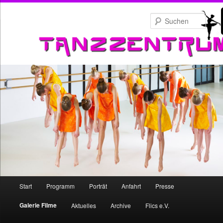
Zum
primären
Such
Inhalt
springen
Hauptmenü
Start
Programm
Porträt
Anfahrt
Presse
Zum
Galerie Filme
Aktuelles
Archive
Flics e.V.
primären