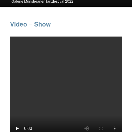
Galerie Münsteraner Tanzfestival 2022
Inhalt
springen
Video – Show