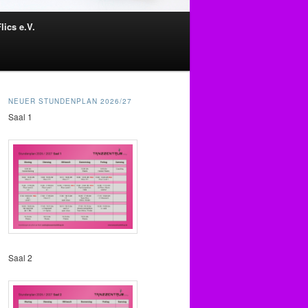
lics e.V.
NEUER STUNDENPLAN 2026/27
Saal 1
Saal 2