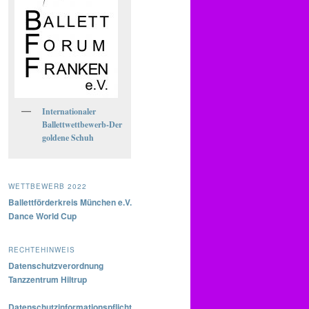
Internationaler
Ballettwettbewerb-Der
goldene Schuh
WETTBEWERB 2022
Ballettförderkreis München e.V.
Dance World Cup
RECHTEHINWEIS
Datenschutzverordnung
Tanzzentrum Hiltrup
Datenschutzinformationspflicht