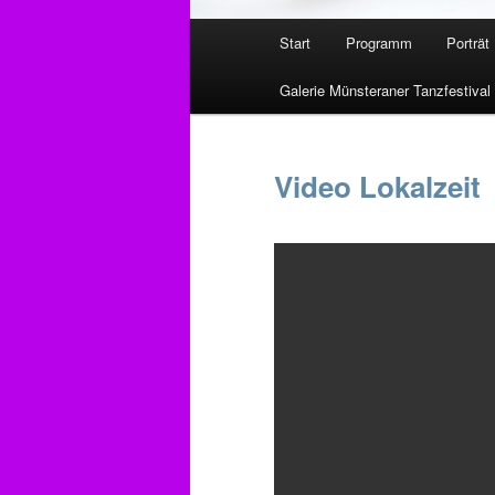
Hauptmenü
Start
Programm
Porträt
Zum
Galerie Münsteraner Tanzfestival
primären
Inhalt
Video Lokalzeit
springen