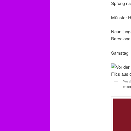
Sprung na
Münster-Hi
Neun jung
Barcelona 
Samstag, 
Vor d
Hiltr