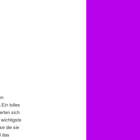
en
Ein tolles
erten sich
 wichtigste
se die sie
d das