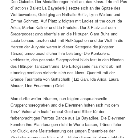
Don Quixote. Der Medaillenregen hielt an, das klass. Trio mit Pas
d´ action ( Ballett La Bayaderè ) setzte sich an die Spitze des
Wettbewerbes, Gold ging an Nathalie Beitz, Lynn Wolters und
Emma Schmitz. Auf Platz 2 folgten mit Ladies of the court Ida
Arica, Marlen Kaliner und Lia Frericks. Der 3 Platz auf dem
Siegerpodest ging ebenfalls an die Hiltruper. Clara Buhs und
Lucia Lohaus tanzten sich mit Rotkäppchen und der Wolf in die
Herzen der Jury-sie waren in dieser Kategorie die jüngsten
Tänzer, umso beachtlicher ihre Leistung- Die Konkurenz
verblasste, das gesamte Siegerpodest blieb fest in den Händen
des Hiltruper Tanzzentrums. Die Erfolgsserie riss nicht ab, mit
standing ovations sicherte sich das klass. Quartett mit der
Grande Tarantella von Gottschalk ( Liz Gan, Ida Arica, Laura
Maurer, Lina Feuerborn ) Gold.
Man durfte weiter träumen, nun folgten anspruchsvolle
Gruppenchoreografien und die Elevinnen holten sich mit dem
Tanz“ Valse with leafs“ erneut Gold und Silber für den
farbenprächtigen Parrots Dance aus La Bayadère. Die Elevinnen
konnten ihre Platzierungen nicht in Worte fassen, Tränen liefen
vor Glück, eine Meisterleistung des jungen Ensembles der
Kindertanzcompany Flics e.V. . Hinter diesen Erfolgen steht die