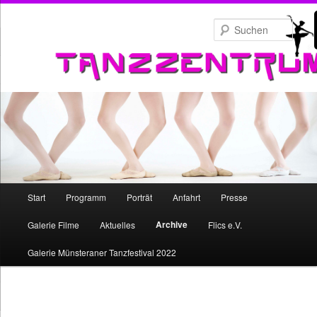
Zum
primären
Such
Inhalt
springen
Hauptmenü
Start
Programm
Porträt
Anfahrt
Presse
Zum
Archive
Galerie Filme
Aktuelles
Flics e.V.
primären
Galerie Münsteraner Tanzfestival 2022
Inhalt
springen