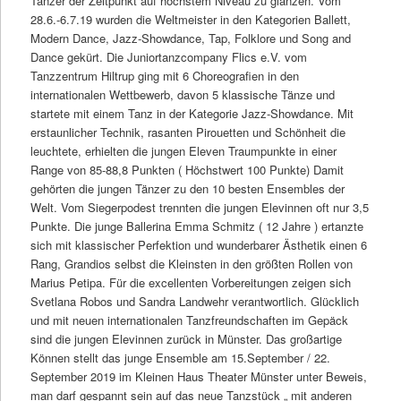
Tänzer der Zeitpunkt auf höchstem Niveau zu glänzen. Vom
28.6.-6.7.19 wurden die Weltmeister in den Kategorien Ballett,
Modern Dance, Jazz-Showdance, Tap, Folklore und Song and
Dance gekürt. Die Juniortanzcompany Flics e.V. vom
Tanzzentrum Hiltrup ging mit 6 Choreografien in den
internationalen Wettbewerb, davon 5 klassische Tänze und
startete mit einem Tanz in der Kategorie Jazz-Showdance. Mit
erstaunlicher Technik, rasanten Pirouetten und Schönheit die
leuchtete, erhielten die jungen Eleven Traumpunkte in einer
Range von 85-88,8 Punkten ( Höchstwert 100 Punkte) Damit
gehörten die jungen Tänzer zu den 10 besten Ensembles der
Welt. Vom Siegerpodest trennten die jungen Elevinnen oft nur 3,5
Punkte. Die junge Ballerina Emma Schmitz ( 12 Jahre ) ertanzte
sich mit klassischer Perfektion und wunderbarer Ästhetik einen 6
Rang, Grandios selbst die Kleinsten in den größten Rollen von
Marius Petipa. Für die excellenten Vorbereitungen zeigen sich
Svetlana Robos und Sandra Landwehr verantwortlich. Glücklich
und mit neuen internationalen Tanzfreundschaften im Gepäck
sind die jungen Elevinnen zurück in Münster. Das großartige
Können stellt das junge Ensemble am 15.September / 22.
September 2019 im Kleinen Haus Theater Münster unter Beweis,
man darf gespannt sein auf das neue Tanzstück „ mit anderen