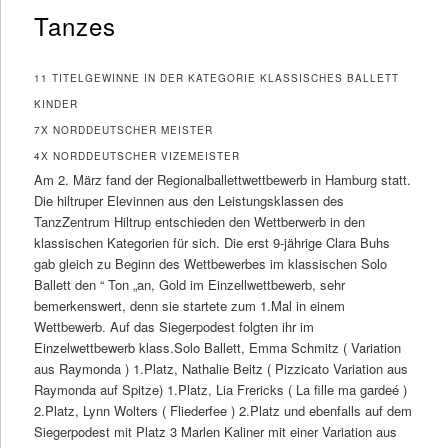
Tanzes
11 TITELGEWINNE IN DER KATEGORIE KLASSISCHES BALLETT
KINDER
7X NORDDEUTSCHER MEISTER
4X NORDDEUTSCHER VIZEMEISTER
Am 2. März fand der Regionalballettwettbewerb in Hamburg statt.
Die hiltruper Elevinnen aus den Leistungsklassen des
TanzZentrum Hiltrup entschieden den Wettberwerb in den
klassischen Kategorien für sich. Die erst 9-jährige Clara Buhs
gab gleich zu Beginn des Wettbewerbes im klassischen Solo
Ballett den “ Ton „an, Gold im Einzellwettbewerb, sehr
bemerkenswert, denn sie startete zum 1.Mal in einem
Wettbewerb. Auf das Siegerpodest folgten ihr im
Einzelwettbewerb klass.Solo Ballett, Emma Schmitz ( Variation
aus Raymonda ) 1.Platz, Nathalie Beitz ( Pizzicato Variation aus
Raymonda auf Spitze) 1.Platz, Lia Frericks ( La fille ma gardeé )
2.Platz, Lynn Wolters ( Fliederfee ) 2.Platz und ebenfalls auf dem
Siegerpodest mit Platz 3 Marlen Kaliner mit einer Variation aus