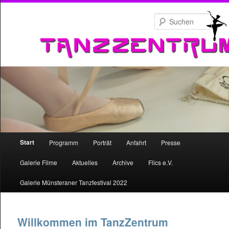
Zum
primären
Such
Inhalt
springen
Hauptmenü
Start
Programm
Porträt
Anfahrt
Presse
Zum
Galerie Filme
Aktuelles
Archive
Flics e.V.
primären
Galerie Münsteraner Tanzfestival 2022
Inhalt
springen
Willkommen im TanzZentrum