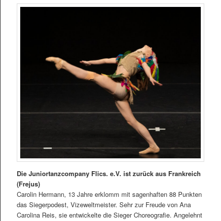
Die Juniortanzcompany Flics. e.V. ist zurück aus Frankreich
(Frejus)
Carolin Hermann, 13 Jahre erklomm mit sagenhaften 88 Punkten
das Siegerpodest, Vizeweltmeister. Sehr zur Freude von Ana
Carolina Reis, sie entwickelte die Sieger Choreografie. Angelehnt