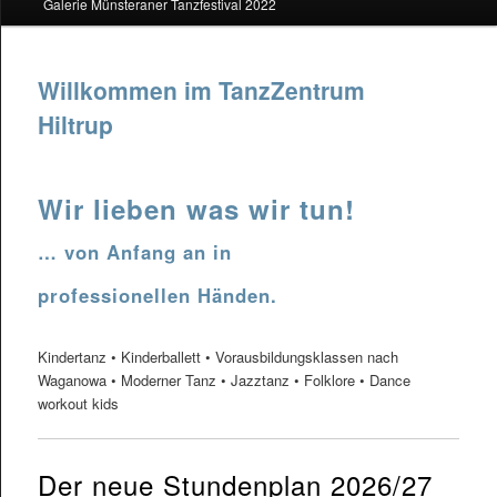
Galerie Münsteraner Tanzfestival 2022
Inhalt
springen
Willkommen im TanzZentrum
Hiltrup
Wir lieben was wir tun!
… von Anfang an in
professionellen Händen.
Kindertanz • Kinderballett • Vorausbildungsklassen nach
Waganowa • Moderner Tanz • Jazztanz • Folklore • Dance
workout kids
Der neue Stundenplan 2026/27