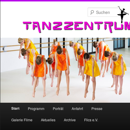
Zum
primären
Such
Inhalt
springen
Hauptmenü
Start
Programm
Porträt
Anfahrt
Presse
Zum
Galerie Filme
Aktuelles
Archive
Flics e.V.
primären