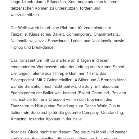
junge Talente durch Stipendien, Sommerakademien in ihrem
tänzerischen Können zu unterstützen, fördern und
wertzuschätzen.
Der Wettbewerb bietet eine Plattform für verschiedenste
Tanzstile, Klassisches Ballett, Contemporary, Charaktertanz,
Nationaltanz, Jazz / Showdance, Lyrical und Neoklassik, sowie
Hiphop und Breakdance.
Das Tanzzentrum Hiltrup startete an 2 Tagen in diesem
renommierten Wettbewerb unter der Leitung von Viktoria Scherf.
Die jungen Talente aus Hiltrup erklommen 14 mal das
Siegerpodest. Mit 7 Goldmedaillen, 4 Silber und 3 Bronzeplätzen
war die Sensation noch nicht perfekt, die Jury, mit absoluten
Fachexperten der Ballettwelt besetzt (Ballett Dortmund, Palucca
Hochschule für Tanz Dresden) verlieh den Elevinnen des
Tanzzentrum Hiltrup eine Einladung zum Dance World Cup in
Italien, ein Scholarship für die gesamte Company. Outstanding,
Amazing, tosender Applaus in der Halle.
Aber das Glück reichte an diesem Tag bis zum Mond und wieder
zurück, die Polichinelles, die von den jüngsten Tänzerinnen