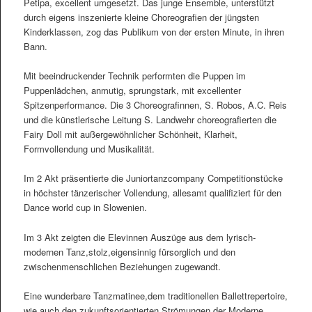
Petipa, excellent umgesetzt. Das junge Ensemble, unterstützt
durch eigens inszenierte kleine Choreografien der jüngsten
Kinderklassen, zog das Publikum von der ersten Minute, in ihren
Bann.
Mit beeindruckender Technik performten die Puppen im
Puppenlädchen, anmutig, sprungstark, mit excellenter
Spitzenperformance. Die 3 Choreografinnen, S. Robos, A.C. Reis
und die künstlerische Leitung S. Landwehr choreografierten die
Fairy Doll mit außergewöhnlicher Schönheit, Klarheit,
Formvollendung und Musikalität.
Im 2 Akt präsentierte die Juniortanzcompany Competitionstücke
in höchster tänzerischer Vollendung, allesamt qualifiziert für den
Dance world cup in Slowenien.
Im 3 Akt zeigten die Elevinnen Auszüge aus dem lyrisch-
modernen Tanz,stolz,eigensinnig fürsorglich und den
zwischenmenschlichen Beziehungen zugewandt.
Eine wunderbare Tanzmatinee,dem traditionellen Ballettrepertoire,
wie auch den zukunftsorientierten Strömungen der Moderne,