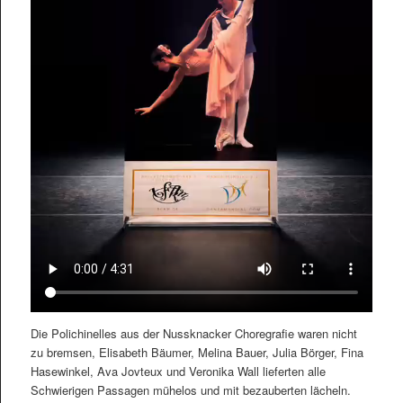
Die Polichinelles aus der Nussknacker Choregrafie waren nicht
zu bremsen, Elisabeth Bäumer, Melina Bauer, Julia Börger, Fina
Hasewinkel, Ava Jovteux und Veronika Wall lieferten alle
Schwierigen Passagen mühelos und mit bezauberten lächeln.