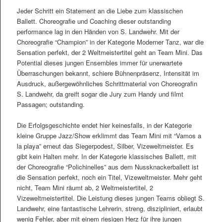
Jeder Schritt ein Statement an die Liebe zum klassischen
Ballett. Choreografie und Coaching dieser outstanding
performance lag in den Händen von S. Landwehr. Mit der
Choreografie “Champion” in der Kategorie Moderner Tanz, war die
Sensation perfekt, der 2 Weltmeistertitel geht an Team Mini. Das
Potential dieses jungen Ensembles immer für unerwartete
Überraschungen bekannt, schiere Bühnenpräsenz, Intensität im
Ausdruck, außergewöhnliches Schrittmaterial von Choreografin
S. Landwehr, da greift sogar die Jury zum Handy und filmt
Passagen; outstanding.
Die Erfolgsgeschichte endet hier keinesfalls, in der Kategorie
kleine Gruppe Jazz/Show erklimmt das Team Mini mit “Vamos a
la playa” erneut das Siegerpodest, Silber, Vizeweltmeister. Es
gibt kein Halten mehr. In der Kategorie klassisches Ballett, mit
der Choreografie “Polichinelles” aus dem Nussknackerballett ist
die Sensation perfekt, noch ein Titel, Vizeweltmeister. Mehr geht
nicht, Team Mini räumt ab, 2 Weltmeistertitel, 2
Vizeweltmeistertitel. Die Leistung dieses jungen Teams obliegt S.
Landwehr, eine fantastische Lehrerin, streng, diszipliniert, erlaubt
wenig Fehler, aber mit einem riesigen Herz für ihre jungen