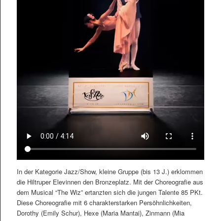
In der Kategorie Jazz/Show, kleine Gruppe (bis 13 J.) erklommen
die Hiltruper Elevinnen den Bronzeplatz. Mit der Choreografie aus
dem Musical “The Wiz” ertanzten sich die jungen Talente 85 PKt.
Diese Choreografie mit 6 charakterstarken Persöhnlichkeiten,
Dorothy (Emily Schur), Hexe (Maria Mantai), Zinmann (Mia