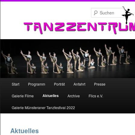
Zum
primären
Such
Inhalt
springen
Hauptmenü
Start
Programm
Porträt
Anfahrt
Presse
Zum
Aktuelles
Galerie Filme
Archive
Flics e.V.
primären
Galerie Münsteraner Tanzfestival 2022
Inhalt
springen
Aktuelles