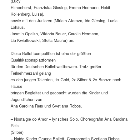
(Lucy
Elmenhorst, Franziska Giesing, Emma Hermann, Heidi
Kollenberg, Luisa),
sowie mit den Junioren (Miriam Atarova, Ida Giesing, Lucia
Lohaus,
Jasmin Opalko, Viktoria Bauer, Carolin Hermann,
Lia Kwiatkowski, Stella Maurer) an.
Diese Ballettcompetition ist eine der größten
Qualifikationsplattformen
für den Deutschen Ballettwettbewerb. Trotz großer
Teilnehmerzahl gelang
es den jungen Talenten, 1x Gold, 2x Silber & 2x Bronze nach
Hause
bringen Begleitet und gecoacht wurden die Kinder und
Jugendlichen von
Ana Carolina Reis und Svetlana Robos.
– Nostalgie do Amor – lyrisches Solo, Choreografin Ana Carolina
Reis
(Silber)
– Naida Kinder Gruppe Ballett, Choreografin Svetlana Robos