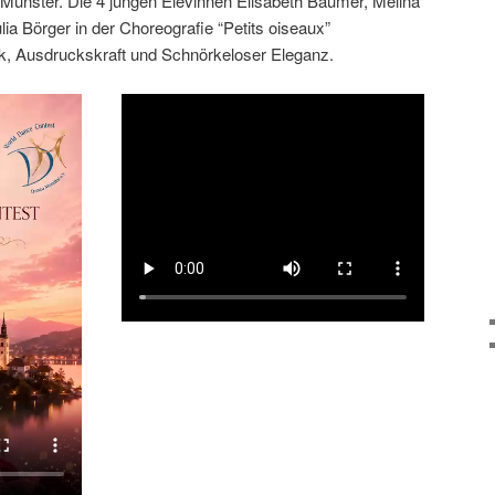
 Münster. Die 4 jungen Elevinnen Elisabeth Bäumer, Melina
ia Börger in der Choreografie “Petits oiseaux”
k, Ausdruckskraft und Schnörkeloser Eleganz.