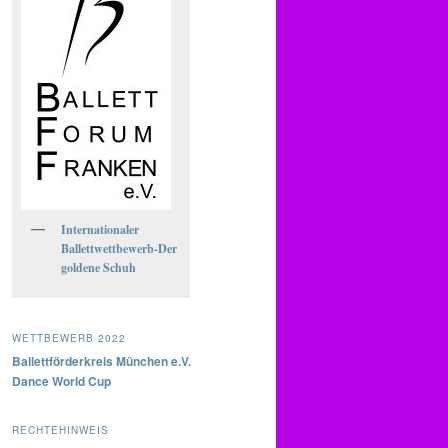
Internationaler
Ballettwettbewerb-Der
goldene Schuh
WETTBEWERB 2022
Ballettförderkreis München e.V.
Dance World Cup
RECHTEHINWEIS