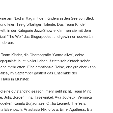
gerne am Nachmittag mit den Kindern in den See von Bled,
und feiert ihre großartigen Talente. Das Team Kinder
ett, in der Kategorie Jazz/Show erklimmen sie mit dem
cal “The Wiz” das Siegerpodest und gewinnen souverän
underbar.
eam Kinder, die Choreografie “Come alive”, echte
squalität, bunt, voller Leben, ästethisch einfach schön,
che mehr offen. Eine emotionale Reise, erfolgreicher kann
nd alles, im September gastiert das Ensemble der
 Haus in Münster.
d eine outstanding season, mehr geht nicht. Team Mini:
r, Julia Börger, Fina Hasewinkel, Ava Jouteux, Veronika
öddeker, Kamila Burjadnaze, Ottilia Leunert, Theresia
ia Elsenbach, Anastasia Nikiforova, Emel Agathess, Ela