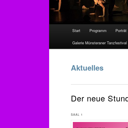
Hauptmenü
Start
Programm
Porträt
Zum
Galerie Münsteraner Tanzfestival
primären
Inhalt
Aktuelles
springen
Der neue Stund
SAAL 1