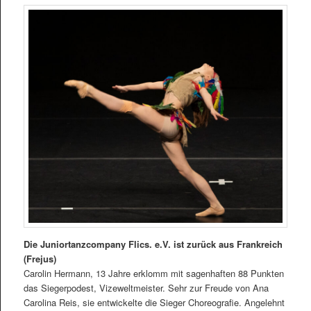
Die Juniortanzcompany Flics. e.V. ist zurück aus Frankreich
(Frejus)
Carolin Hermann, 13 Jahre erklomm mit sagenhaften 88 Punkten
das Siegerpodest, Vizeweltmeister. Sehr zur Freude von Ana
Carolina Reis, sie entwickelte die Sieger Choreografie. Angelehnt