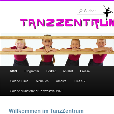
Zum
primären
Such
Inhalt
springen
Hauptmenü
Start
Programm
Porträt
Anfahrt
Presse
Zum
Galerie Filme
Aktuelles
Archive
Flics e.V.
primären
Galerie Münsteraner Tanzfestival 2022
Inhalt
springen
Willkommen im TanzZentrum