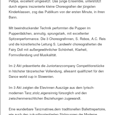
Petipa, excellent umgesetzt. Das junge Ensemble, unterstützt
durch eigens inszenierte kleine Choreografien der jüngsten
Kinderklassen, zog das Publikum von der ersten Minute, in ihren
Bann.
Mit beeindruckender Technik performten die Puppen im
Puppenlädchen, anmutig, sprungstark, mit excellenter
Spitzenperformance. Die 3 Choreografinnen, S. Robos, A.C. Reis
und die künstlerische Leitung S. Landwehr choreografierten die
Fairy Doll mit außergewöhnlicher Schönheit, Klarheit,
Formvollendung und Musikalität.
Im 2 Akt präsentierte die Juniortanzcompany Competitionstücke
in höchster tänzerischer Vollendung, allesamt qualifiziert für den
Dance world cup in Slowenien.
Im 3 Akt zeigten die Elevinnen Auszüge aus dem lyrisch-
modernen Tanz,stolz,eigensinnig fürsorglich und den
zwischenmenschlichen Beziehungen zugewandt.
Eine wunderbare Tanzmatinee,dem traditionellen Ballettrepertoire,
wie auch den zukunftsorientierten Strömungen der Moderne,