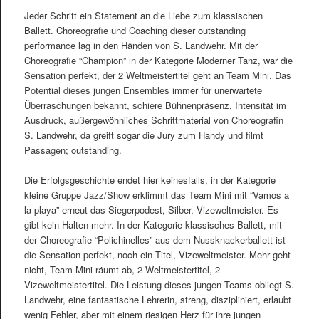
Jeder Schritt ein Statement an die Liebe zum klassischen
Ballett. Choreografie und Coaching dieser outstanding
performance lag in den Händen von S. Landwehr. Mit der
Choreografie “Champion” in der Kategorie Moderner Tanz, war die
Sensation perfekt, der 2 Weltmeistertitel geht an Team Mini. Das
Potential dieses jungen Ensembles immer für unerwartete
Überraschungen bekannt, schiere Bühnenpräsenz, Intensität im
Ausdruck, außergewöhnliches Schrittmaterial von Choreografin
S. Landwehr, da greift sogar die Jury zum Handy und filmt
Passagen; outstanding.
Die Erfolgsgeschichte endet hier keinesfalls, in der Kategorie
kleine Gruppe Jazz/Show erklimmt das Team Mini mit “Vamos a
la playa” erneut das Siegerpodest, Silber, Vizeweltmeister. Es
gibt kein Halten mehr. In der Kategorie klassisches Ballett, mit
der Choreografie “Polichinelles” aus dem Nussknackerballett ist
die Sensation perfekt, noch ein Titel, Vizeweltmeister. Mehr geht
nicht, Team Mini räumt ab, 2 Weltmeistertitel, 2
Vizeweltmeistertitel. Die Leistung dieses jungen Teams obliegt S.
Landwehr, eine fantastische Lehrerin, streng, diszipliniert, erlaubt
wenig Fehler, aber mit einem riesigen Herz für ihre jungen