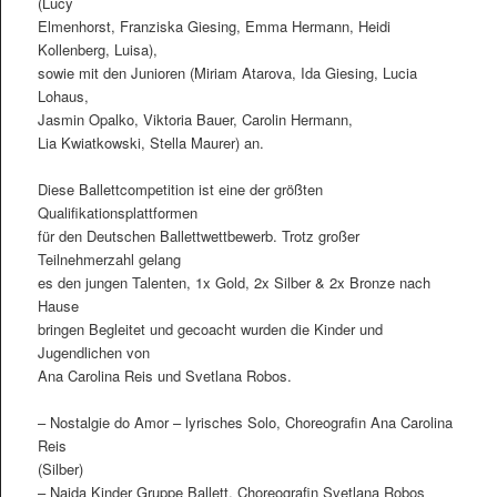
(Lucy
Elmenhorst, Franziska Giesing, Emma Hermann, Heidi
Kollenberg, Luisa),
sowie mit den Junioren (Miriam Atarova, Ida Giesing, Lucia
Lohaus,
Jasmin Opalko, Viktoria Bauer, Carolin Hermann,
Lia Kwiatkowski, Stella Maurer) an.
Diese Ballettcompetition ist eine der größten
Qualifikationsplattformen
für den Deutschen Ballettwettbewerb. Trotz großer
Teilnehmerzahl gelang
es den jungen Talenten, 1x Gold, 2x Silber & 2x Bronze nach
Hause
bringen Begleitet und gecoacht wurden die Kinder und
Jugendlichen von
Ana Carolina Reis und Svetlana Robos.
– Nostalgie do Amor – lyrisches Solo, Choreografin Ana Carolina
Reis
(Silber)
– Naida Kinder Gruppe Ballett, Choreografin Svetlana Robos