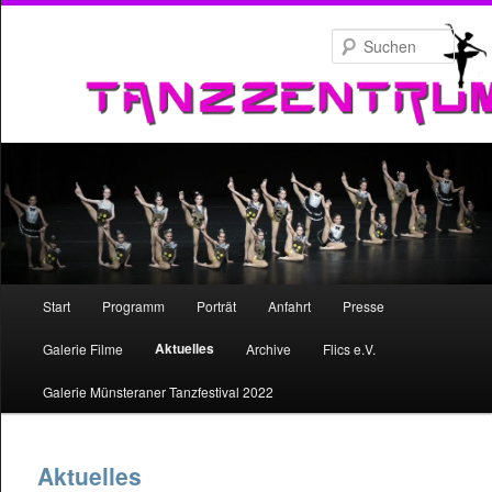
Zum
primären
Such
Inhalt
springen
Hauptmenü
Start
Programm
Porträt
Anfahrt
Presse
Zum
Aktuelles
Galerie Filme
Archive
Flics e.V.
primären
Galerie Münsteraner Tanzfestival 2022
Inhalt
springen
Aktuelles