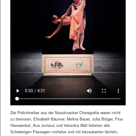
Die Polichinelles aus der Nussknacker Choregrafie waren nicht
zu bremsen, Elisabeth Bäumer, Melina Bauer, Julia Börger, Fina
Hasewinkel, Ava Jovteux und Veronika Wall lieferten alle
Schwierigen Passagen mühelos und mit bezauberten lächeln.