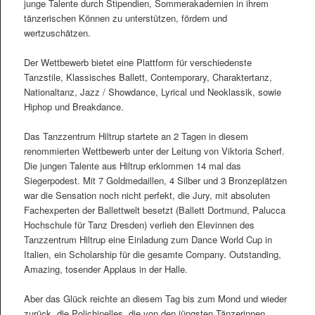
junge Talente durch Stipendien, Sommerakademien in ihrem
tänzerischen Können zu unterstützen, fördern und
wertzuschätzen.
Der Wettbewerb bietet eine Plattform für verschiedenste
Tanzstile, Klassisches Ballett, Contemporary, Charaktertanz,
Nationaltanz, Jazz / Showdance, Lyrical und Neoklassik, sowie
Hiphop und Breakdance.
Das Tanzzentrum Hiltrup startete an 2 Tagen in diesem
renommierten Wettbewerb unter der Leitung von Viktoria Scherf.
Die jungen Talente aus Hiltrup erklommen 14 mal das
Siegerpodest. Mit 7 Goldmedaillen, 4 Silber und 3 Bronzeplätzen
war die Sensation noch nicht perfekt, die Jury, mit absoluten
Fachexperten der Ballettwelt besetzt (Ballett Dortmund, Palucca
Hochschule für Tanz Dresden) verlieh den Elevinnen des
Tanzzentrum Hiltrup eine Einladung zum Dance World Cup in
Italien, ein Scholarship für die gesamte Company. Outstanding,
Amazing, tosender Applaus in der Halle.
Aber das Glück reichte an diesem Tag bis zum Mond und wieder
zurück, die Polichinelles, die von den jüngsten Tänzerinnen