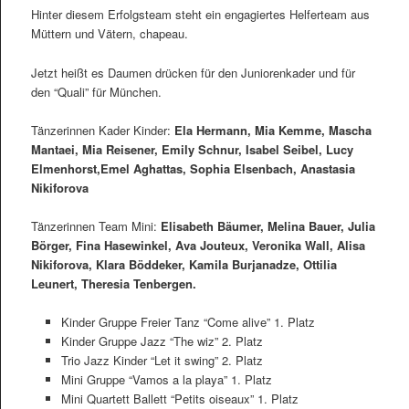
Hinter diesem Erfolgsteam steht ein engagiertes Helferteam aus
Müttern und Vätern, chapeau.
Jetzt heißt es Daumen drücken für den Juniorenkader und für
den “Quali” für München.
Tänzerinnen Kader Kinder:
Ela Hermann, Mia Kemme, Mascha
Mantaei, Mia Reisener, Emily Schnur, Isabel Seibel, Lucy
Elmenhorst,Emel Aghattas, Sophia Elsenbach, Anastasia
Nikiforova
Tänzerinnen Team Mini:
Elisabeth Bäumer, Melina Bauer, Julia
Börger, Fina Hasewinkel, Ava Jouteux, Veronika Wall, Alisa
Nikiforova, Klara Böddeker, Kamila Burjanadze, Ottilia
Leunert, Theresia Tenbergen.
Kinder Gruppe Freier Tanz “Come alive” 1. Platz
Kinder Gruppe Jazz “The wiz” 2. Platz
Trio Jazz Kinder “Let it swing” 2. Platz
Mini Gruppe “Vamos a la playa” 1. Platz
Mini Quartett Ballett “Petits oiseaux” 1. Platz