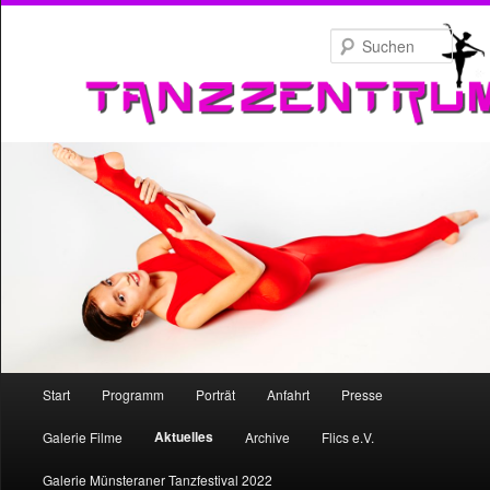
Zum
primären
Such
Inhalt
springen
Hauptmenü
Start
Programm
Porträt
Anfahrt
Presse
Zum
Aktuelles
Galerie Filme
Archive
Flics e.V.
primären
Galerie Münsteraner Tanzfestival 2022