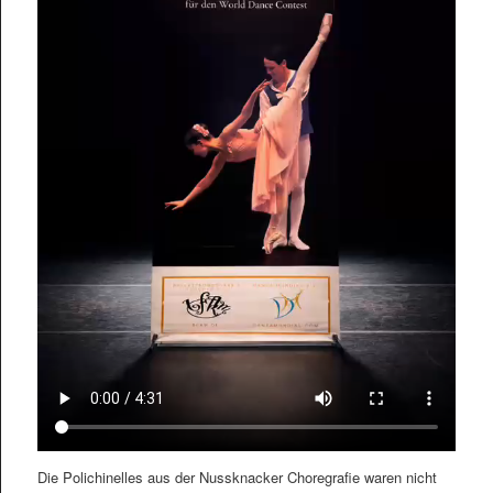
Die Polichinelles aus der Nussknacker Choregrafie waren nicht