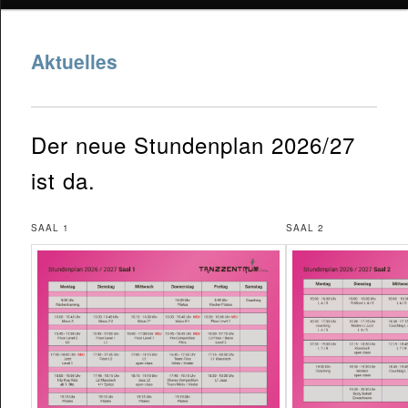
Inhalt
springen
Aktuelles
Der neue Stundenplan 2026/27
ist da.
SAAL 1
SAAL 2