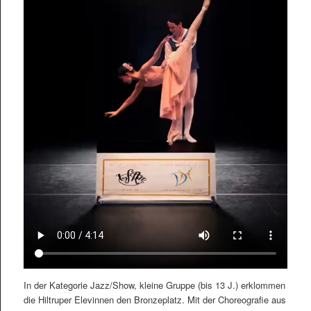
In der Kategorie Jazz/Show, kleine Gruppe (bis 13 J.) erklommen
die Hiltruper Elevinnen den Bronzeplatz. Mit der Choreografie aus