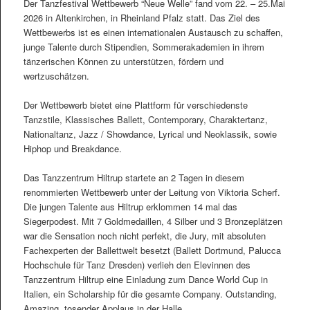
Der Tanzfestival Wettbewerb “Neue Welle” fand vom 22. – 25.Mai
2026 in Altenkirchen, in Rheinland Pfalz statt. Das Ziel des
Wettbewerbs ist es einen internationalen Austausch zu schaffen,
junge Talente durch Stipendien, Sommerakademien in ihrem
tänzerischen Können zu unterstützen, fördern und
wertzuschätzen.
Der Wettbewerb bietet eine Plattform für verschiedenste
Tanzstile, Klassisches Ballett, Contemporary, Charaktertanz,
Nationaltanz, Jazz / Showdance, Lyrical und Neoklassik, sowie
Hiphop und Breakdance.
Das Tanzzentrum Hiltrup startete an 2 Tagen in diesem
renommierten Wettbewerb unter der Leitung von Viktoria Scherf.
Die jungen Talente aus Hiltrup erklommen 14 mal das
Siegerpodest. Mit 7 Goldmedaillen, 4 Silber und 3 Bronzeplätzen
war die Sensation noch nicht perfekt, die Jury, mit absoluten
Fachexperten der Ballettwelt besetzt (Ballett Dortmund, Palucca
Hochschule für Tanz Dresden) verlieh den Elevinnen des
Tanzzentrum Hiltrup eine Einladung zum Dance World Cup in
Italien, ein Scholarship für die gesamte Company. Outstanding,
Amazing, tosender Applaus in der Halle.