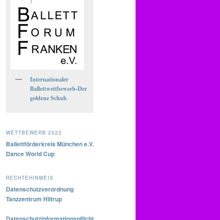
Internationaler
Ballettwettbewerb-Der
goldene Schuh
WETTBEWERB 2022
Ballettförderkreis München e.V.
Dance World Cup
RECHTEHINWEIS
Datenschutzverordnung
Tanzzentrum Hiltrup
Datenschutzinformationspflicht