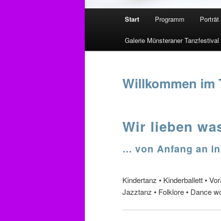
Hauptmenü
Start
Programm
Porträt
Zum
Galerie Münsteraner Tanzfestival
primären
Inhalt
Willkommen im 
springen
Wir lieben was
… von Anfang an in
Kindertanz • Kinderballett • 
Jazztanz • Folklore • Dance w