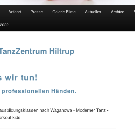
Anfahrt
Presse
Galerie Filme
Aktuelles
Archive
 2022
TanzZentrum Hiltrup
 wir tun!
 professionellen Händen.
Vorausbildungsklassen nach Waganowa • Moderner Tanz •
orkout kids