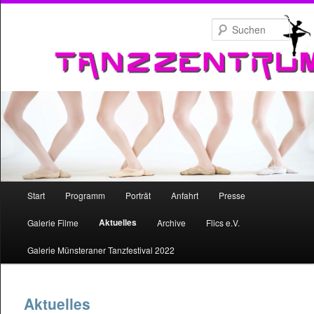
Zum
primären
Such
Inhalt
springen
Hauptmenü
Start
Programm
Porträt
Anfahrt
Presse
Zum
Aktuelles
Galerie Filme
Archive
Flics e.V.
primären
Galerie Münsteraner Tanzfestival 2022
Inhalt
springen
Aktuelles