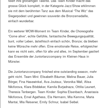
feiert ihre großartigen Talente. Das Team Kinder macht das
grosse Glück komplett, in der Kategorie Jazz/Show erklimmen
sie mit dem berühmten Tanz aus dem Musical “The Wiz” das
Siegerpodest und gewinnen souverän die Bronzemedaille,
einfach wunderbar.
Ein weiterer WOW-Moment im Team Kinder, die Choreografie
“Come alive”, echte Gefühle, fantastische Bewegungsqualität,
bunt, voller Leben, ästethisch einfach schön, Bronze; da bleiben
keine Wünsche mehr offen. Eine emotionale Reise, erfolgreicher
kann es nicht sein, offen für alle und alles, im September gastiert
das Ensemble der Juniortanzcompany im Kleinen Haus in
Münster.
Die Juniortanzcompany finished eine outstanding season, mehr
geht nicht. Team Mini: Elisabeth Bäumer, Melina Bauer, Julia
Börger, Fina Hasewinkel, Ava Jouteux, Veronika Wall, Alisa
Nikiforova, Klara Böddeker, Kamila Burjadnaze, Ottilia Leunert,
Theresia Tenbergen. Team Kinder: Sophia Elsenbach, Anastasia
Nikiforova, Emel Agathess, Ela Hermann, Mia Kemme, Maria
Mantai, Mia Reisener, Emily Schnur, Isabel Seibel.