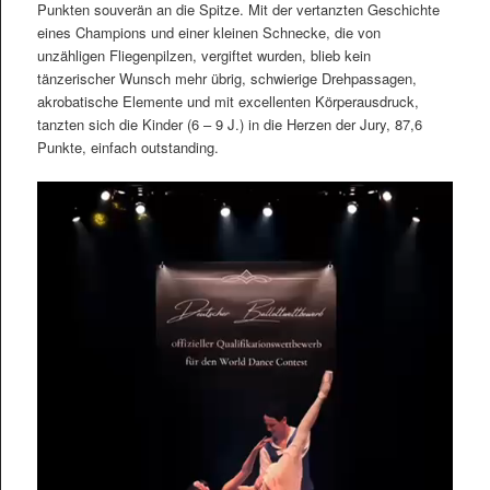
Punkten souverän an die Spitze. Mit der vertanzten Geschichte
eines Champions und einer kleinen Schnecke, die von
unzähligen Fliegenpilzen, vergiftet wurden, blieb kein
tänzerischer Wunsch mehr übrig, schwierige Drehpassagen,
akrobatische Elemente und mit excellenten Körperausdruck,
tanzten sich die Kinder (6 – 9 J.) in die Herzen der Jury, 87,6
Punkte, einfach outstanding.