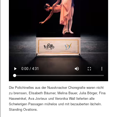
Die Polichinelles aus der Nussknacker Choregrafie waren nicht
zu bremsen, Elisabeth Bäumer, Melina Bauer, Julia Börger, Fina
Hasewinkel, Ava Jovteux und Veronika Wall lieferten alle
Schwierigen Passagen mühelos und mit bezauberten lächeln.
Standing Ovations.