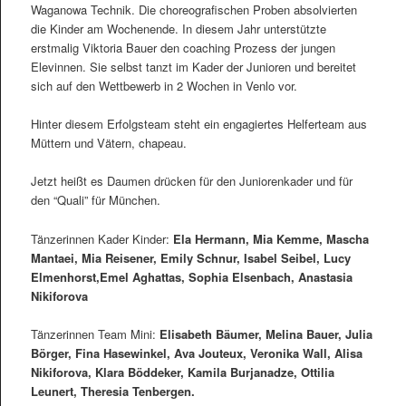
Waganowa Technik. Die choreografischen Proben absolvierten
die Kinder am Wochenende. In diesem Jahr unterstützte
erstmalig Viktoria Bauer den coaching Prozess der jungen
Elevinnen. Sie selbst tanzt im Kader der Junioren und bereitet
sich auf den Wettbewerb in 2 Wochen in Venlo vor.
Hinter diesem Erfolgsteam steht ein engagiertes Helferteam aus
Müttern und Vätern, chapeau.
Jetzt heißt es Daumen drücken für den Juniorenkader und für
den “Quali” für München.
Tänzerinnen Kader Kinder:
Ela Hermann, Mia Kemme, Mascha
Mantaei, Mia Reisener, Emily Schnur, Isabel Seibel, Lucy
Elmenhorst,Emel Aghattas, Sophia Elsenbach, Anastasia
Nikiforova
Tänzerinnen Team Mini:
Elisabeth Bäumer, Melina Bauer, Julia
Börger, Fina Hasewinkel, Ava Jouteux, Veronika Wall, Alisa
Nikiforova, Klara Böddeker, Kamila Burjanadze, Ottilia
Leunert, Theresia Tenbergen.