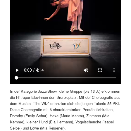
In der Kategorie Jazz/Show, kleine Gruppe (bis 13 J.) erklommen
die Hiltruper Elevinnen den Bronzeplatz. Mit der Choreografie aus
dem Musical “The Wiz” ertanzten sich die jungen Talente 85 PKt.
Diese Choreografie mit 6 charakterstarken Persöhnlichkeiten,
Dorothy (Emily Schur), Hexe (Maria Mantai), Zinmann (Mia
Kemme), kleiner Hund (Ela Hermann), Vogelscheuche (Isabel
Seibel) und Löwe (Mia Reisener).