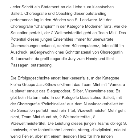
Jeder Schritt ein Statement an die Liebe zum klassischen
Ballett. Choreografie und Coaching dieser outstanding
performance lag in den Händen von S. Landwehr. Mit der
Choreografie “Champion” in der Kategorie Moderner Tanz, war die
Sensation perfekt, der 2 Weltmeistertitel geht an Team Mini. Das
Potential dieses jungen Ensembles immer für unerwartete
Überraschungen bekannt, schiere Bühnenpräsenz, Intensität im
Ausdruck, außergewöhnliches Schrittmaterial von Choreografin
S. Landwehr, da greift sogar die Jury zum Handy und filmt
Passagen; outstanding.
Die Erfolgsgeschichte endet hier keinesfalls, in der Kategorie
kleine Gruppe Jazz/Show erklimmt das Team Mini mit “Vamos a
la playa” erneut das Siegerpodest, Silber, Vizeweltmeister. Es
gibt kein Halten mehr. In der Kategorie klassisches Ballett, mit
der Choreografie “Polichinelles” aus dem Nussknackerballett ist
die Sensation perfekt, noch ein Titel, Vizeweltmeister. Mehr geht
nicht, Team Mini räumt ab, 2 Weltmeistertitel, 2
Vizeweltmeistertitel. Die Leistung dieses jungen Teams obliegt S.
Landwehr, eine fantastische Lehrerin, streng, diszipliniert, erlaubt
wenig Fehler, aber mit einem riesigen Herz für ihre jungen