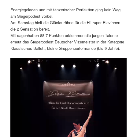
Energiegeladen und mit tänzerischer Perfektion ging kein Weg
am Siegerpodest vorbei.
Am Samstag hielt die Glücksträhne für die Hiltruper Elevinnen
die 2 Sensation bereit.
Mit sagenhaften 88,7 Punkten erklommen die jungen Talente
erneut das Siegerpodest Deutscher Vizemeister in der Kategorie
Klassisches Ballett, kleine Gruppenperformance (bis 9 Jahre).