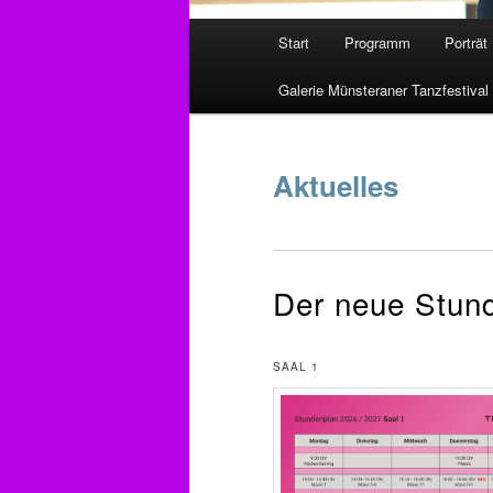
Hauptmenü
Start
Programm
Porträt
Zum
Galerie Münsteraner Tanzfestival
primären
Inhalt
Aktuelles
springen
Der neue Stund
SAAL 1