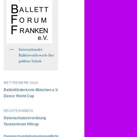
Internationaler
Ballettwettbewerb-Der
goldene Schuh
WETTBEWERB 2022
Ballettförderkreis München e.V.
Dance World Cup
RECHTEHINWEIS
Datenschutzverordnung
Tanzzentrum Hiltrup
Datenschutzinformationspflicht