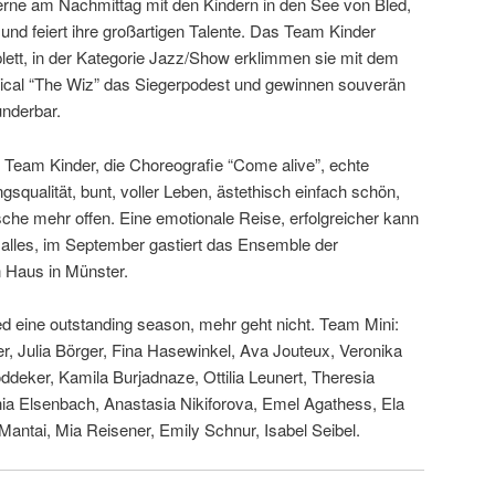
gerne am Nachmittag mit den Kindern in den See von Bled,
und feiert ihre großartigen Talente. Das Team Kinder
ett, in der Kategorie Jazz/Show erklimmen sie mit dem
cal “The Wiz” das Siegerpodest und gewinnen souverän
underbar.
eam Kinder, die Choreografie “Come alive”, echte
squalität, bunt, voller Leben, ästethisch einfach schön,
che mehr offen. Eine emotionale Reise, erfolgreicher kann
nd alles, im September gastiert das Ensemble der
 Haus in Münster.
d eine outstanding season, mehr geht nicht. Team Mini:
r, Julia Börger, Fina Hasewinkel, Ava Jouteux, Veronika
öddeker, Kamila Burjadnaze, Ottilia Leunert, Theresia
ia Elsenbach, Anastasia Nikiforova, Emel Agathess, Ela
ntai, Mia Reisener, Emily Schnur, Isabel Seibel.