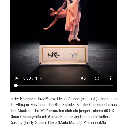
In der Kategorie Jazz/Show, kleine Gruppe (bis 13 J.) erklommen
die Hiltruper Elevinnen den Bronzeplatz. Mit der Choreografie aus
dem Musical “The Wiz” ertanzten sich die jungen Talente 85 PKt.
Diese Choreografie mit 6 charakterstarken Persöhnlichkeiten,
Dorothy (Emily Schur), Hexe (Maria Mantai), Zinmann (Mia