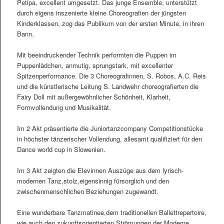
Petipa, excellent umgesetzt. Das junge Ensemble, unterstützt
durch eigens inszenierte kleine Choreografien der jüngsten
Kinderklassen, zog das Publikum von der ersten Minute, in ihren
Bann.
Mit beeindruckender Technik performten die Puppen im
Puppenlädchen, anmutig, sprungstark, mit excellenter
Spitzenperformance. Die 3 Choreografinnen, S. Robos, A.C. Reis
und die künstlerische Leitung S. Landwehr choreografierten die
Fairy Doll mit außergewöhnlicher Schönheit, Klarheit,
Formvollendung und Musikalität.
Im 2 Akt präsentierte die Juniortanzcompany Competitionstücke
in höchster tänzerischer Vollendung, allesamt qualifiziert für den
Dance world cup in Slowenien.
Im 3 Akt zeigten die Elevinnen Auszüge aus dem lyrisch-
modernen Tanz,stolz,eigensinnig fürsorglich und den
zwischenmenschlichen Beziehungen zugewandt.
Eine wunderbare Tanzmatinee,dem traditionellen Ballettrepertoire,
wie auch den zukunftsorientierten Strömungen der Moderne,