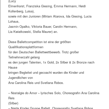
(Lucy
Elmenhorst, Franziska Giesing, Emma Hermann, Heidi
Kollenberg, Luisa),
sowie mit den Junioren (Miriam Atarova, Ida Giesing, Lucia
Lohaus,
Jasmin Opalko, Viktoria Bauer, Carolin Hermann,
Lia Kwiatkowski, Stella Maurer) an.
Diese Ballettcompetition ist eine der größten
Qualifikationsplattformen
für den Deutschen Ballettwettbewerb. Trotz großer
Teilnehmerzahl gelang
es den jungen Talenten, 1x Gold, 2x Silber & 2x Bronze nach
Hause
bringen Begleitet und gecoacht wurden die Kinder und
Jugendlichen von
Ana Carolina Reis und Svetlana Robos.
– Nostalgie do Amor – lyrisches Solo, Choreografin Ana Carolina
Reis
(Silber)
– Naida Kinder Gruppe Ballett, Choreografin Svetlana Robos