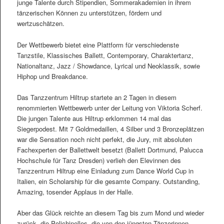
junge Talente durch Stipendien, Sommerakademien in ihrem
tänzerischen Können zu unterstützen, fördern und
wertzuschätzen.
Der Wettbewerb bietet eine Plattform für verschiedenste
Tanzstile, Klassisches Ballett, Contemporary, Charaktertanz,
Nationaltanz, Jazz / Showdance, Lyrical und Neoklassik, sowie
Hiphop und Breakdance.
Das Tanzzentrum Hiltrup startete an 2 Tagen in diesem
renommierten Wettbewerb unter der Leitung von Viktoria Scherf.
Die jungen Talente aus Hiltrup erklommen 14 mal das
Siegerpodest. Mit 7 Goldmedaillen, 4 Silber und 3 Bronzeplätzen
war die Sensation noch nicht perfekt, die Jury, mit absoluten
Fachexperten der Ballettwelt besetzt (Ballett Dortmund, Palucca
Hochschule für Tanz Dresden) verlieh den Elevinnen des
Tanzzentrum Hiltrup eine Einladung zum Dance World Cup in
Italien, ein Scholarship für die gesamte Company. Outstanding,
Amazing, tosender Applaus in der Halle.
Aber das Glück reichte an diesem Tag bis zum Mond und wieder
zurück, die Polichinelles, die von den jüngsten Tänzerinnen