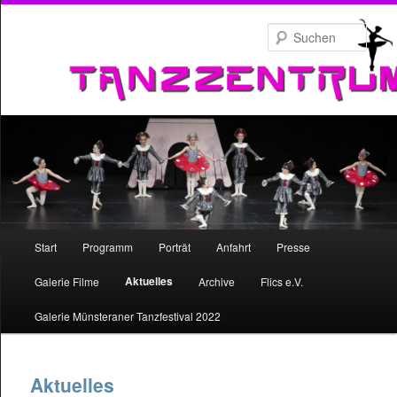
Zum
primären
Such
Inhalt
springen
Hauptmenü
Start
Programm
Porträt
Anfahrt
Presse
Zum
Aktuelles
Galerie Filme
Archive
Flics e.V.
primären
Galerie Münsteraner Tanzfestival 2022
Inhalt
springen
Aktuelles