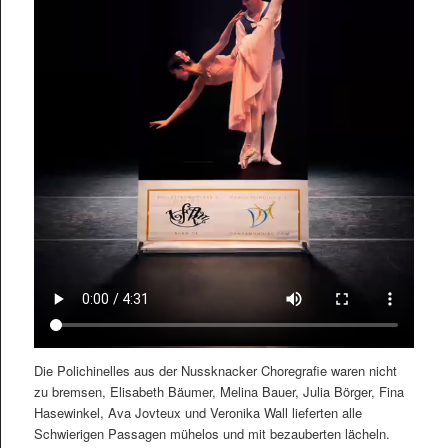
Die Polichinelles aus der Nussknacker Choregrafie waren nicht
zu bremsen, Elisabeth Bäumer, Melina Bauer, Julia Börger, Fina
Hasewinkel, Ava Jovteux und Veronika Wall lieferten alle
Schwierigen Passagen mühelos und mit bezauberten lächeln.