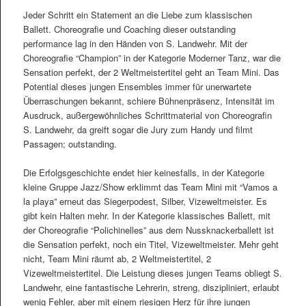
Jeder Schritt ein Statement an die Liebe zum klassischen
Ballett. Choreografie und Coaching dieser outstanding
performance lag in den Händen von S. Landwehr. Mit der
Choreografie “Champion” in der Kategorie Moderner Tanz, war die
Sensation perfekt, der 2 Weltmeistertitel geht an Team Mini. Das
Potential dieses jungen Ensembles immer für unerwartete
Überraschungen bekannt, schiere Bühnenpräsenz, Intensität im
Ausdruck, außergewöhnliches Schrittmaterial von Choreografin
S. Landwehr, da greift sogar die Jury zum Handy und filmt
Passagen; outstanding.
Die Erfolgsgeschichte endet hier keinesfalls, in der Kategorie
kleine Gruppe Jazz/Show erklimmt das Team Mini mit “Vamos a
la playa” erneut das Siegerpodest, Silber, Vizeweltmeister. Es
gibt kein Halten mehr. In der Kategorie klassisches Ballett, mit
der Choreografie “Polichinelles” aus dem Nussknackerballett ist
die Sensation perfekt, noch ein Titel, Vizeweltmeister. Mehr geht
nicht, Team Mini räumt ab, 2 Weltmeistertitel, 2
Vizeweltmeistertitel. Die Leistung dieses jungen Teams obliegt S.
Landwehr, eine fantastische Lehrerin, streng, diszipliniert, erlaubt
wenig Fehler, aber mit einem riesigen Herz für ihre jungen