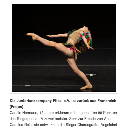
Die Juniortanzcompany Flics. e.V. ist zurück aus Frankreich
(Frejus)
Carolin Hermann, 13 Jahre erklomm mit sagenhaften 88 Punkten
das Siegerpodest, Vizeweltmeister. Sehr zur Freude von Ana
Carolina Reis, sie entwickelte die Sieger Choreografie. Angelehnt