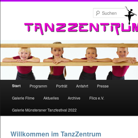
Zum
primären
Such
Inhalt
springen
Hauptmenü
Start
Programm
Porträt
Anfahrt
Presse
Zum
Galerie Filme
Aktuelles
Archive
Flics e.V.
primären
Galerie Münsteraner Tanzfestival 2022
Inhalt
springen
Willkommen im TanzZentrum