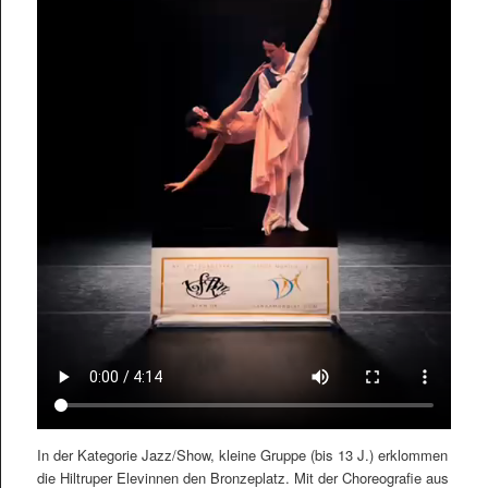
In der Kategorie Jazz/Show, kleine Gruppe (bis 13 J.) erklommen
die Hiltruper Elevinnen den Bronzeplatz. Mit der Choreografie aus