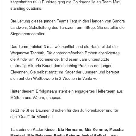
sagenhaften 82,3 Punkten ging die Goldmedaille an Team Mini,
standing ovations.
Die Leitung dieses jungen Teams liegt in den Händen von Sandra
Landwehr, Schulleitung des Tanzzentrum Hiltrup. Sie erstellte die
Siegerchoreografien.
Das Team trainiert 3 mal wöchentlich und die Basis bildet die
Waganowa Technik. Die choreografischen Proben absolvierten
die Kinder am Wochenende. In diesem Jahr unterstützte
erstmalig Viktoria Bauer den coaching Prozess der jungen
Elevinnen. Sie selbst tanzt im Kader der Junioren und bereitet
sich auf den Wettbewerb in 2 Wochen in Venlo vor.
Hinter diesem Erfolgsteam steht ein engagiertes Helferteam aus
Müttern und Vätern, chapeau.
Jetzt heißt es Daumen drücken für den Juniorenkader und für
den “Quali” für München.
Tänzerinnen Kader Kinder:
Ela Hermann, Mia Kemme, Mascha
Mantaei, Mia Reisener, Emily Schnur, Isabel Seibel, Lucy