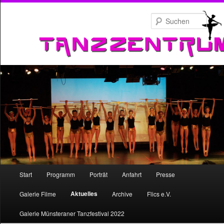
Zum
primären
Such
Inhalt
springen
Hauptmenü
Start
Programm
Porträt
Anfahrt
Presse
Zum
Aktuelles
Galerie Filme
Archive
Flics e.V.
primären
Galerie Münsteraner Tanzfestival 2022
Inhalt