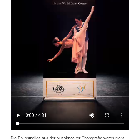
Die Polichinelles aus der Nussknacker Choregrafie waren nicht