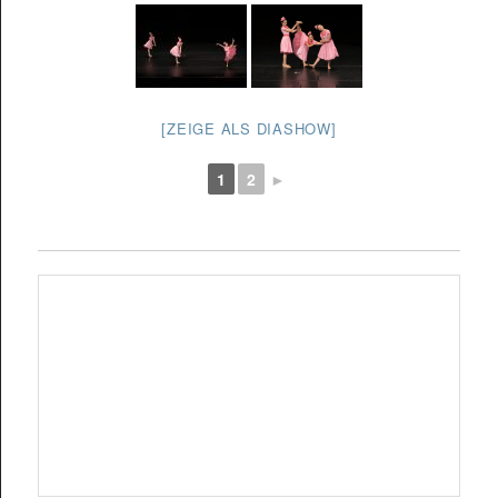
[ZEIGE ALS DIASHOW]
1
2
►