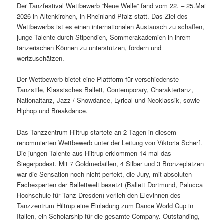
Der Tanzfestival Wettbewerb “Neue Welle” fand vom 22. – 25.Mai
2026 in Altenkirchen, in Rheinland Pfalz statt. Das Ziel des
Wettbewerbs ist es einen internationalen Austausch zu schaffen,
junge Talente durch Stipendien, Sommerakademien in ihrem
tänzerischen Können zu unterstützen, fördern und
wertzuschätzen.
Der Wettbewerb bietet eine Plattform für verschiedenste
Tanzstile, Klassisches Ballett, Contemporary, Charaktertanz,
Nationaltanz, Jazz / Showdance, Lyrical und Neoklassik, sowie
Hiphop und Breakdance.
Das Tanzzentrum Hiltrup startete an 2 Tagen in diesem
renommierten Wettbewerb unter der Leitung von Viktoria Scherf.
Die jungen Talente aus Hiltrup erklommen 14 mal das
Siegerpodest. Mit 7 Goldmedaillen, 4 Silber und 3 Bronzeplätzen
war die Sensation noch nicht perfekt, die Jury, mit absoluten
Fachexperten der Ballettwelt besetzt (Ballett Dortmund, Palucca
Hochschule für Tanz Dresden) verlieh den Elevinnen des
Tanzzentrum Hiltrup eine Einladung zum Dance World Cup in
Italien, ein Scholarship für die gesamte Company. Outstanding,